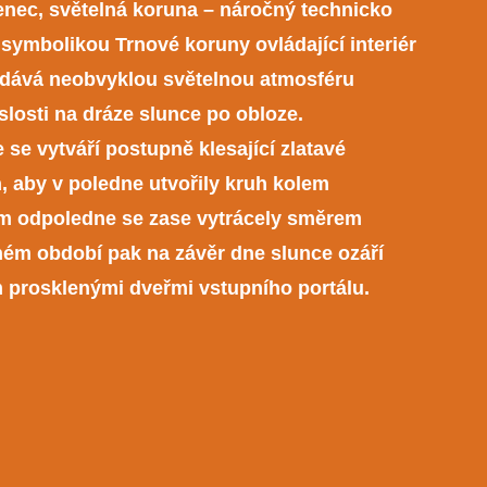
tenec, světelná koruna – náročný technicko
symbolikou Trnové koruny ovládající interiér
odává neobvyklou světelnou atmosféru
slosti na dráze slunce po obloze.
se vytváří postupně klesající zlatavé
, aby v poledne utvořily kruh kolem
em odpoledne se zase vytrácely směrem
ém období pak na závěr dne slunce ozáří
m prosklenými dveřmi vstupního portálu.