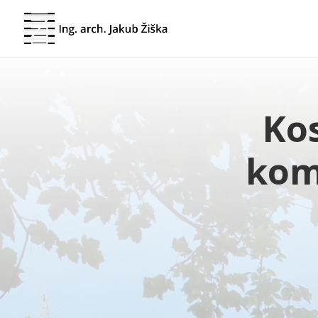
Kos
kom