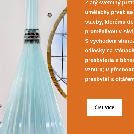
Zlatý světelný prs
umělecký prvek se 
stavby, kterému d
proměnlivou v závi
S východem slunce 
odlesky na stěnách
presbyteria a běh
vzhůru; v přechodn
presbytář s oltáře
Číst více