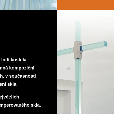
 lodi kostela
emná kompoziční
ch, v současnosti
ní skla.
ejvětších
emperovaného skla.