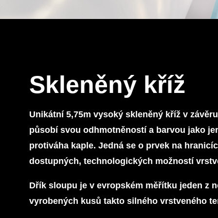
Skleněný kříž
Unikátní 5,75m vysoký skleněný kříž v závěru
působí svou odhmotněností a barvou jako j
protiváha kaple. Jedná se o prvek na hranicí
dostupných, technologických možností vrstve
Dřík sloupu je v evropském měřítku jeden z n
vyrobených kusů takto silného vrstveného t