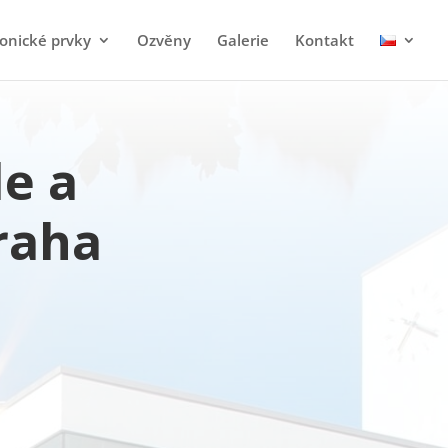
tonické prvky
Ozvěny
Galerie
Kontakt
le a
raha