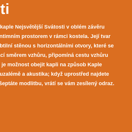
ti
 kaple Nejsvětější Svátosti v oblém závěru
ntimním prostorem v rámci kostela. Její tvar
tilní stěnou s horizontálními otvory, které se
ácí směrem vzhůru, připomíná cestu vzhůru
í je možnost obejit kapli na způsob Kaple
uzalémě a akustika; když uprostřed najdete
eptáte modlitbu, vrátí se vám zesílený odraz.