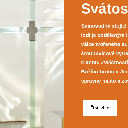
Svátos
Samostatně stojící
lodi je odděleným i
válce tvořeného sub
šroubovicově vytr
k bohu. Zvláštnost
Božího hrobu v Jer
správné místo a zaš
Číst více