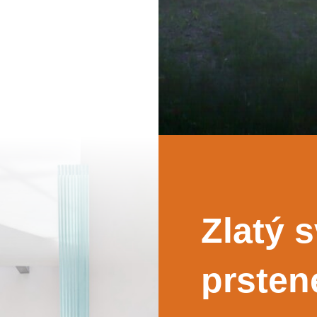
Zlatý 
prsten