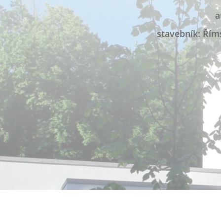
a
stavebník: Říms