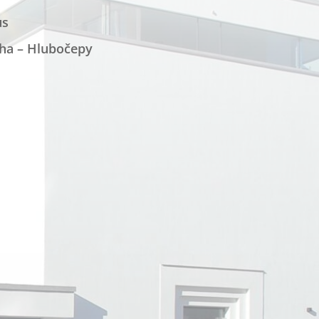
us
raha – Hlubočepy