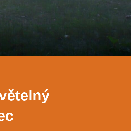
světelný
ec