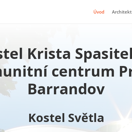
Úvod
Architek
tel Krista Spasite
unitní centrum P
Barrandov
Kostel Světla