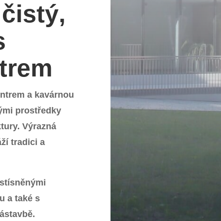
čistý,
s
trem
entrem a kavárnou
ými prostředky
ktury. Výrazná
ží tradici a
 stísněnými
 a také s
zástavbě.