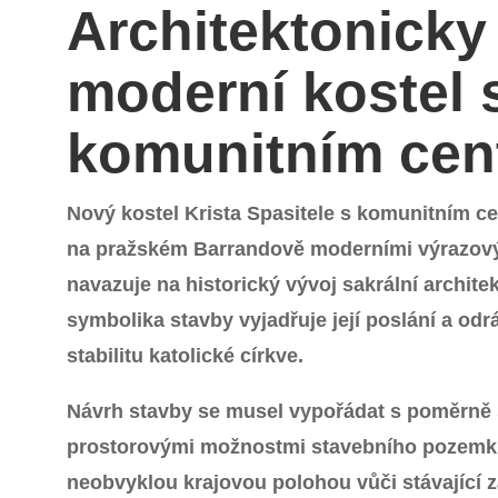
Architektonicky 
moderní kostel 
komunitním cen
Nový kostel Krista Spasitele s komunitním c
na pražském Barrandově moderními výrazov
navazuje na historický vývoj sakrální archite
symbolika stavby vyjadřuje její poslání a odrá
stabilitu katolické církve.
Návrh stavby se musel vypořádat s poměrně
prostorovými možnostmi stavebního pozemku
neobvyklou krajovou polohou vůči stávající 